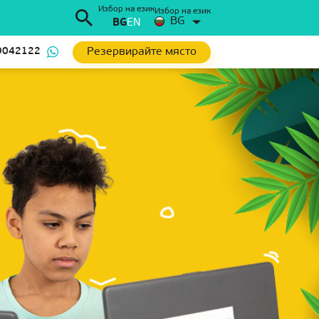
Избор на език
Избор на език
BG
BG
EN
Резервирайте място
9042122