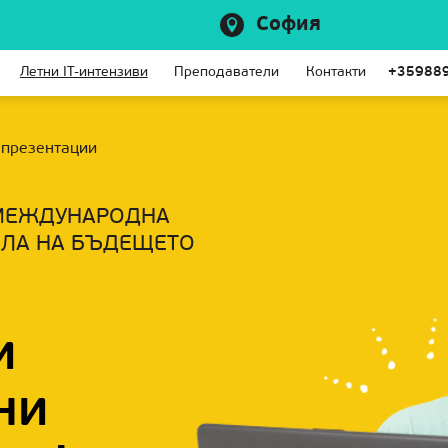
София
Летни IT-интензиви
Преподаватели
Контакти
+35988
презентации
МЕЖДУНАРОДНА
ЛА НА БЪДЕЩЕТО
и
ни