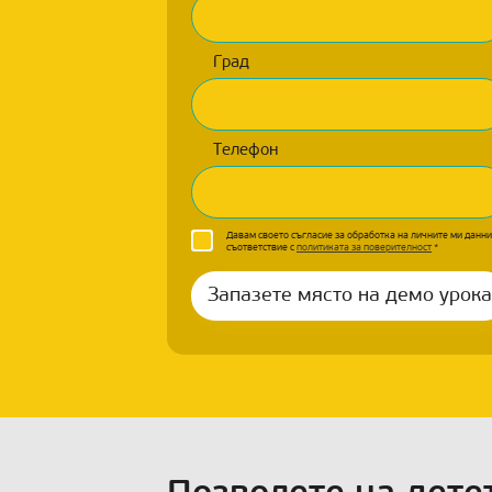
Град
Телефон
Давам своето съгласие за обработка на личните ми данни
съответствие с
политиката за поверителност
*