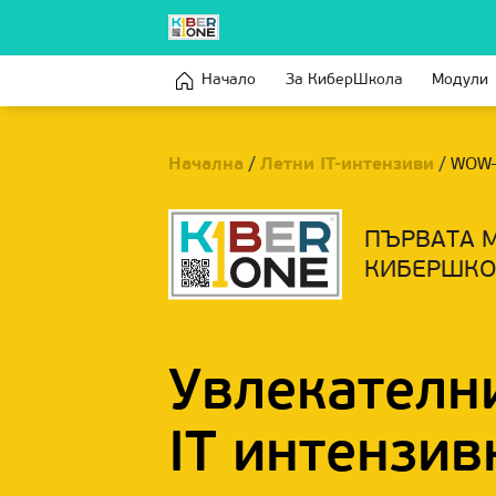
Начало
За КиберШкола
Модули
Начална
/
Летни IT-интензиви
/
WOW-
ПЪРВАТА 
КИБЕРШКО
Увлекателн
IT интензив