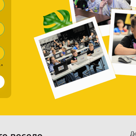
, в
Де