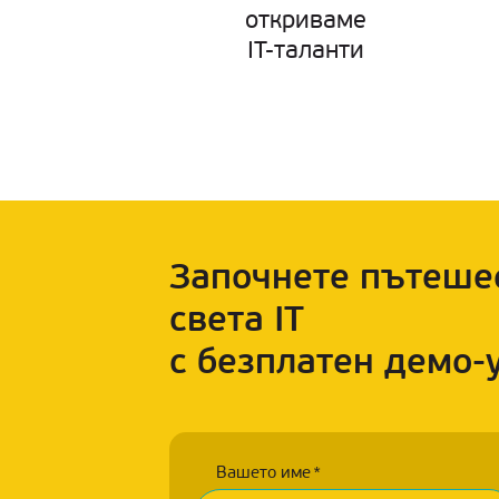
откриваме
IT-таланти
Започнете пътеше
света IT
с безплатен демо-
Вашето име
*