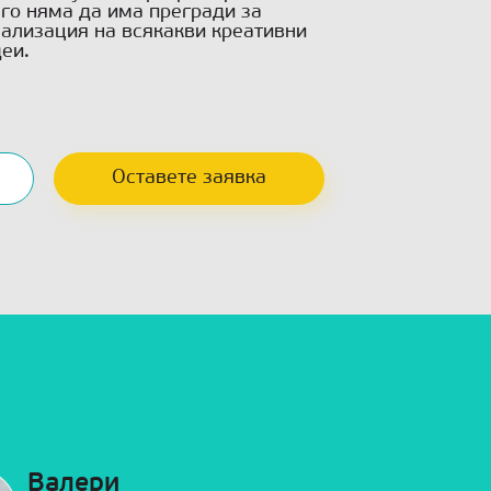
го няма да има прегради за
ализация на всякакви креативни
еи.
Валери
Елена