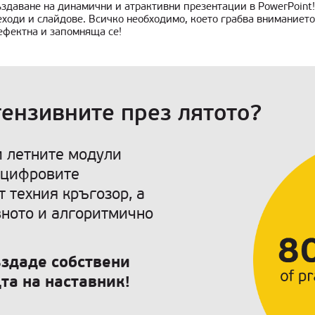
ъздаване на динамични и атрактивни презентации в PowerPoin
ходи и слайдове. Всичко необходимо, което грабва вниманието
ефектна и запомняща се!
тензивните през лятото?
и летните модули
а цифровите
 техния кръгозор, а
вното и алгоритмично
ъздаде собствени
та на наставник!