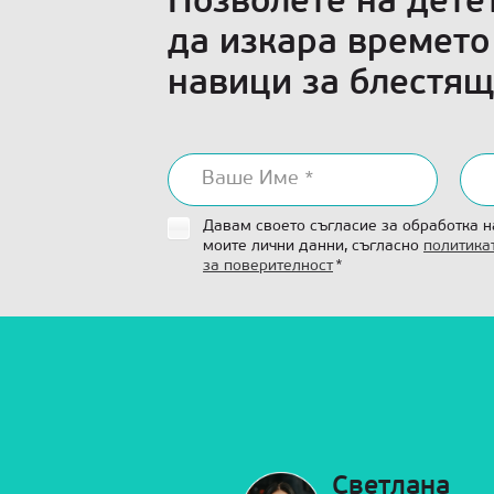
Позволете на дете
да изкара времето
навици за блестя
Давам своето съгласие за обработка н
моите лични данни, съгласно
политика
за поверителност
*
Елена
Светлана