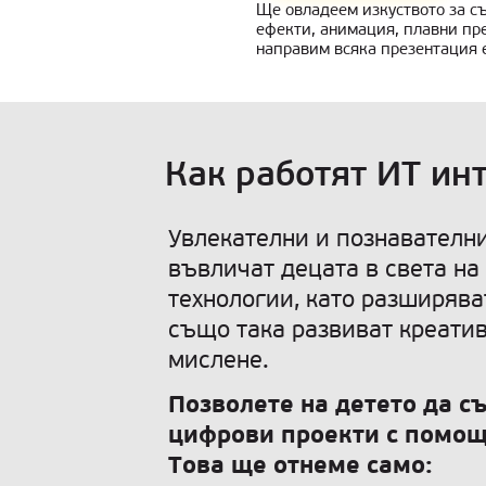
Ще овладеем изкуството за с
ефекти, анимация, плавни пре
направим всяка презентация 
Как работят ИТ ин
Увлекателни и познавателн
въвличат децата в света н
технологии, като разширяват
също така развиват креати
мислене.
Позволете на детето да с
цифрови проекти с помощ
Това ще отнеме само: