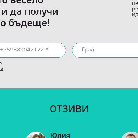
то весело
не
ре
 и да получи
ид
що бъдеще!
а
та
ОТЗИВИ
Юлия