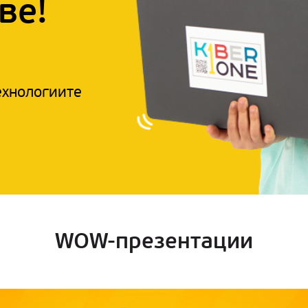
ве!
ехнологиите
WOW-презентации