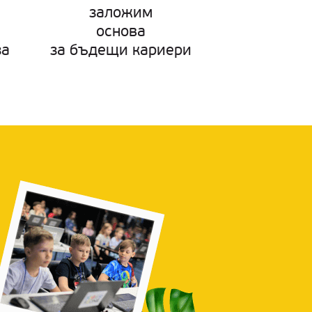
заложим
основа
за
за бъдещи кариери