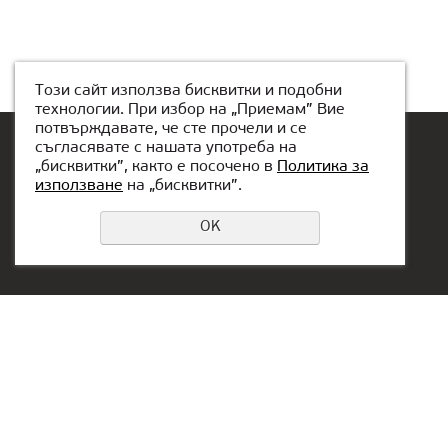
Този сайт използва бисквитки и подобни
технологии. При избор на „Приемам” Вие
потвърждавате, че сте прочели и се
съгласявате с нашата употреба на
„бисквитки”, както е посочено в
Политика за
използване
на „бисквитки”.
Резервирайте място
OK
Privacy Policy
Информация за връзка:
Офис в Сърбия:
+359889042122
Aleksandra Stamboliskog
13a
sofia@kiber1.com
Belgrade, Serbia
Локация във София
Офис в ОАЕ: