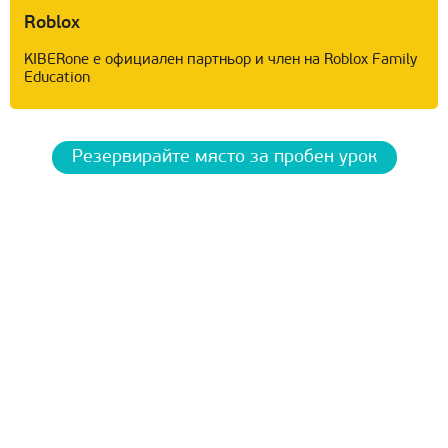
Roblox
KIBERone е официален партньор и член на Roblox Family
Education
Резервирайте място за пробен урок