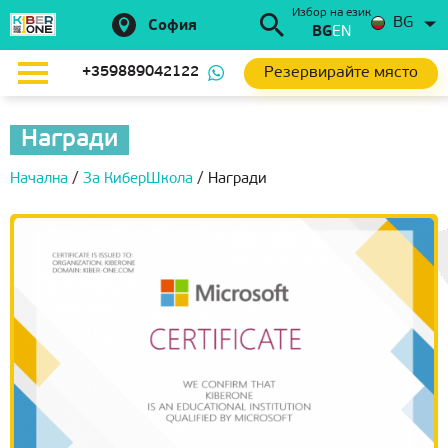
Избор на език
BG
София
BG
EN
Резервирайте място
+359889042122
Награди
Начална
/
За КиберШкола
/
Награди